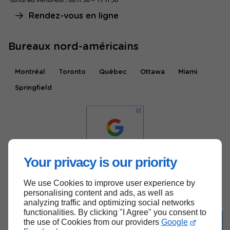
Rendez-vous en ligne
Bureaux nord-américains
Montréal
Toronto
Québec
Ottawa
Miami
Springfield
Your privacy is our priority
We use Cookies to improve user experience by
Haut de page
personalising content and ads, as well as
analyzing traffic and optimizing social networks
functionalities. By clicking "I Agree" you consent to
the use of Cookies from our providers
Google
Do you prefer the English version?