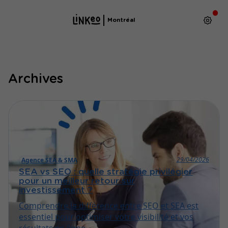
Montréal
Archives
29/04/2026
Agence SEA & SMA
SEA vs SEO : quelle stratégie privilégier
pour un meilleur retour sur
investissement ?
Comprendre la différence entre SEO et SEA est
essentiel pour optimiser votre visibilité et vos