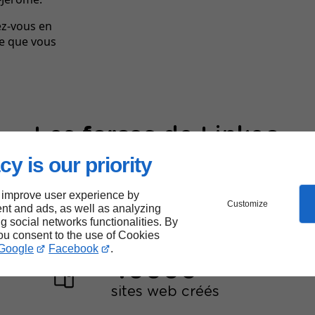
ez-vous en
ce que vous
Les
forces
de Linkeo
cy is our priority
 improve user experience by
Customize
nt and ads, as well as analyzing
ng social networks functionalities. By
you consent to the use of Cookies
Google
Facebook
.
40000
sites web créés