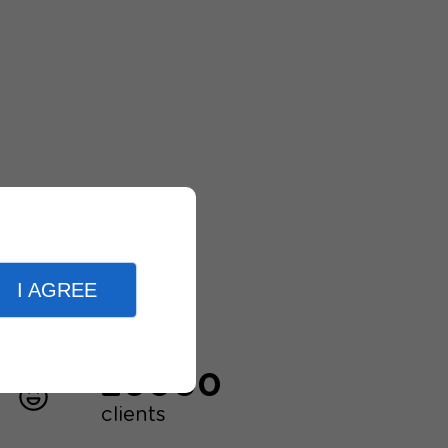
I AGREE
20000
clients