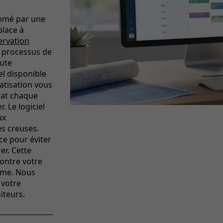
thmé par une
place à
ervation
u processus de
oute
el disponible
atisation vous
iat chaque
. Le logiciel
ux
es creuses.
ce pour éviter
er. Cette
montre votre
rôme. Nous
 votre
iteurs.