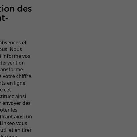
tion des
nt-
s absences et
vous. Nous
i informe vos
ntervention
transforme
 votre chiffre
ts en ligne
e cet
tituez ainsi
r envoyer des
oter les
ffrant ainsi un
 Linkeo vous
til et en tirer
t-Jérôme.