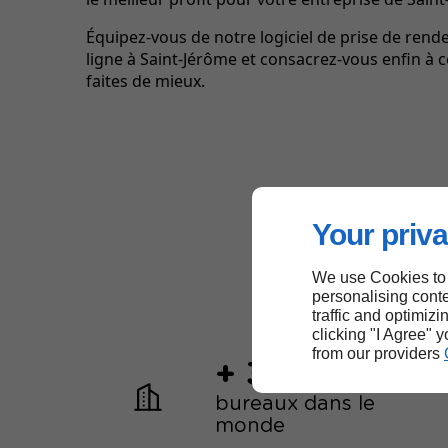
Équipez-vous de notre logiciel de prise de rend
ligne à Saint-Jérôme et consacrez-vous enfin à 
faites de mieux.
Your priva
We use Cookies to
personalising conte
traffic and optimizi
clicking "I Agree" 
from our providers
+ 30
bureaux dans le
monde