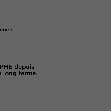
périence
/PME depuis
e long terme.