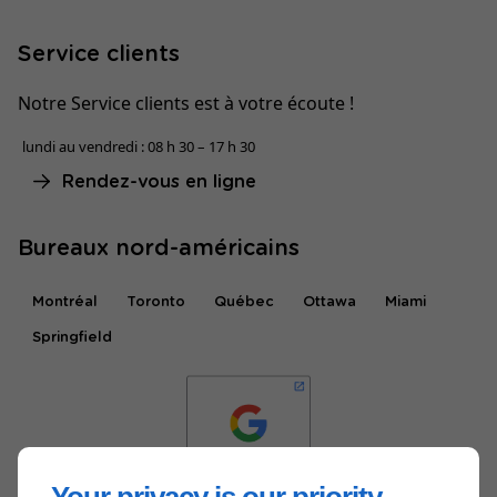
Service clients
Notre Service clients est à votre écoute !
lundi au vendredi : 08 h 30 – 17 h 30
Rendez-vous en ligne
Bureaux nord-américains
Montréal
Toronto
Québec
Ottawa
Miami
Springfield