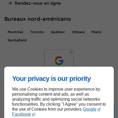
Rendez-vous en ligne
Bureaux nord-américains
Montréal
Toronto
Québec
Ottawa
Miami
Springfield
Your privacy is our priority
We use Cookies to improve user experience by
Haut de page
personalising content and ads, as well as
analyzing traffic and optimizing social networks
functionalities. By clicking "I Agree" you consent to
the use of Cookies from our providers
Google
Do you prefer the English version?
Facebook
.