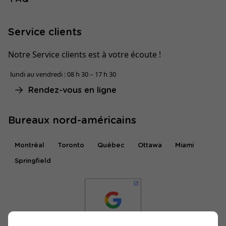
Service clients
Notre Service clients est à votre écoute !
lundi au vendredi : 08 h 30 – 17 h 30
Rendez-vous en ligne
Bureaux nord-américains
Montréal
Toronto
Québec
Ottawa
Miami
Springfield